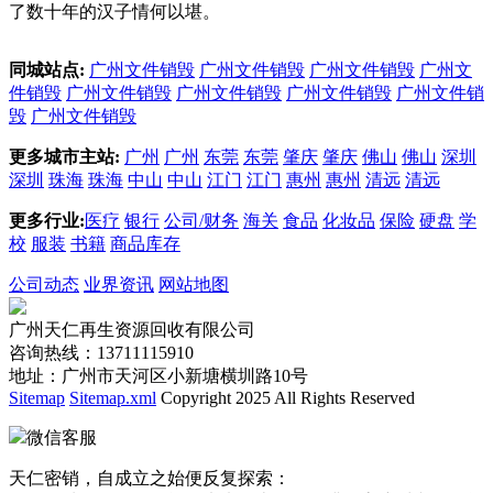
了数十年的汉子情何以堪。
同城站点:
广州文件销毁
广州文件销毁
广州文件销毁
广州文
件销毁
广州文件销毁
广州文件销毁
广州文件销毁
广州文件销
毁
广州文件销毁
更多城市主站:
广州
广州
东莞
东莞
肇庆
肇庆
佛山
佛山
深圳
深圳
珠海
珠海
中山
中山
江门
江门
惠州
惠州
清远
清远
更多行业:
医疗
银行
公司/财务
海关
食品
化妆品
保险
硬盘
学
校
服装
书籍
商品库存
公司动态
业界资讯
网站地图
广州天仁再生资源回收有限公司
咨询热线：13711115910
地址：广州市天河区小新塘横圳路10号
Sitemap
Sitemap.xml
Copyright 2025 All Rights Reserved
微信客服
天仁密销，自成立之始便反复探索：