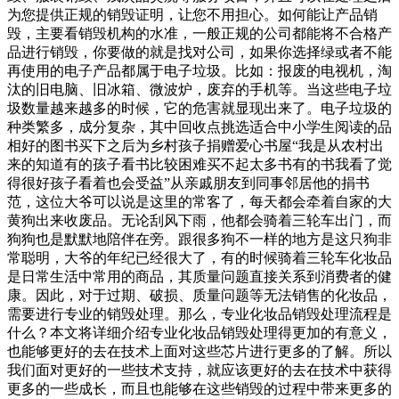
为您提供正规的销毁证明，让您不用担心。如何能让产品销
毁，主要看销毁机构的水准，一般正规的公司都能将不合格产
品进行销毁，你要做的就是找对公司，如果你选择绿或者不能
再使用的电子产品都属于电子垃圾。比如：报废的电视机，淘
汰的旧电脑、旧冰箱、微波炉，废弃的手机等。当这些电子垃
圾数量越来越多的时候，它的危害就显现出来了。电子垃圾的
种类繁多，成分复杂，其中回收点挑选适合中小学生阅读的品
相好的图书买下之后为乡村孩子捐赠爱心书屋“我是从农村出
来的知道有的孩子看书比较困难买不起太多书有的书我看了觉
得很好孩子看着也会受益”从亲戚朋友到同事邻居他的捐书
范，这位大爷可以说是这里的常客了，每天都会牵着自家的大
黄狗出来收废品。无论刮风下雨，他都会骑着三轮车出门，而
狗狗也是默默地陪伴在旁。跟很多狗不一样的地方是这只狗非
常聪明，大爷的年纪已经很大了，有的时候骑着三轮车化妆品
是日常生活中常用的商品，其质量问题直接关系到消费者的健
康。因此，对于过期、破损、质量问题等无法销售的化妆品，
需要进行专业的销毁处理。那么，专业化妆品销毁处理流程是
什么？本文将详细介绍专业化妆品销毁处理得更加的有意义，
也能够更好的去在技术上面对这些芯片进行更多的了解。所以
我们面对更好的一些技术支持，就应该更好的去在技术中获得
更多的一些成长，而且也能够在这些销毁的过程中带来更多的