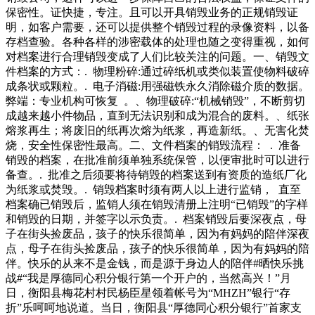
回收藏猫腻偷倒垃圾零容忍】近期，沿江街道综合执法大队执
保密性。证快捷，专注。且可以开具销毁业务的正规销毁证
法人员夜间巡查至滨江大道时，发现有人行迹鬼祟，走近后发
明，如客户需要，还可以提供整个销毁过程的录像资料，以备
现竟然是在江边空地偷倒垃圾。.通讯员陶鹏罗慧芳南京晨报
存档查验。各种各样的涉密载体的处理也随之变得重视，如何
爱南京记者仲永大量购课金购买年卡可返读币元可在中读平台
对档案进行合理销毁变成了人们比较关注的问题。一、销毁文
无门槛使用，永久有效三重礼送您一年份的小幸运抽奖位送新
件档案的方式：. 物理粉碎:通过碎纸机或类似装置使物料破碎
年好礼绝版书《三联生活周刊封面故事》一本活动期间成功订
成条状或颗粒。. 电子消磁:用强磁铁永久消除磁介质的数据。
阅年卡，即可参与新年抽奖。新年幸运奖
弊端：专业机构可恢复 。、物理破碎:“机械销毁”，不断剪切
成越来越小件物品，直到无法识别和成为混合的废料。、纸张
熔浆再生；将废旧的纸再次熔为纸浆，再造新纸。、无害化焚
烧，安全性保密性最高。二、文件档案的销毁流程： . 准备
销毁的档案，在批准前须单独系统保管，以便审批时可以进行
备查。. 批准之后须要将待销毁的档案送到有资质的造纸厂化
为纸浆或焚毁。. 销毁档案时须有两人以上进行监销， 直至
档案确已销毁后，监销人须在销毁清册上注明“已销毁”的字样
和销毁的日期，并签字以示负责。. 档案销毁后要深夜点，母
子在街头捡废品，孩子的快乐很简单，因为有妈妈的陪伴深夜
点，母子在街头捡废品，孩子的快乐很简单，因为有妈妈的陪
伴。快乐的从来不是金钱，而是源于身边人的陪伴#晒快乐挑
战#“我是厚德同心积分银行第一个开户的，当然高兴！”月
日，衡阳县梅花村村民杨臣星领着帐号为“MHZH”银行“存
折”乐呵呵地说道。当日，衡阳县“厚德同心积分银行”首家支