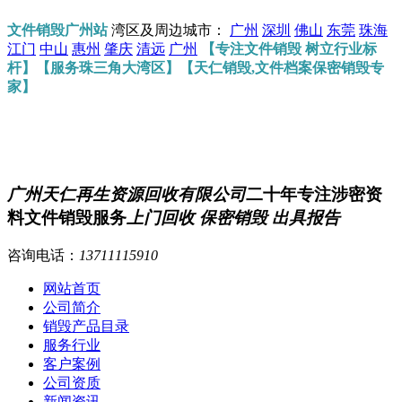
文件销毁广州站
湾区及周边城市：
广州
深圳
佛山
东莞
珠海
江门
中山
惠州
肇庆
清远
广州
【专注文件销毁 树立行业标
杆】【服务珠三角大湾区】【天仁销毁,文件档案保密销毁专
家】
广州天仁再生资源回收有限公司
二十年专注涉密资
料文件销毁服务
上门回收 保密销毁 出具报告
咨询电话：
13711115910
网站首页
公司简介
销毁产品目录
服务行业
客户案例
公司资质
新闻资讯