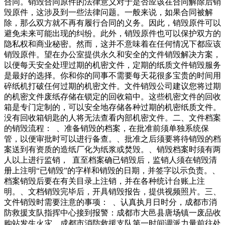
合同。销毁合同原件的法律意义对于是否应该在合同解除后销
毁原件，这涉及到一些法律问题。一般来说，如果合同被解
除，那么双方就不再有履行合同的义务。因此，销毁原件可以
避免未来可能出现的纠纷。此外，销毁原件也可以保护双方的
隐私权和商业秘密。然而，这并不意味着在任何情况下都应该
销毁原件。望在办公室提供永久和安全的文件销毁解决方案，
以便每天安全处理过期的机密文件，定期的纸质文件销毁服务
是最好的选择。你和你的同事不需要每天花很多宝贵的时间用
碎纸机打破任何过期的机密文件。文件销毁公司建议您将过期
的机密文件废纸存储在锁定的回收箱中。这些机密文件的回收
箱是专门定制的，可以安全地存储各种过期的机密纸质文件。
没有回收箱钥匙的人将无法查看内部机密文件。二、文件档案
的销毁流程： 、准备销毁的档案，在批准前须单独系统保
管，以便审批时可以进行备查。、批准之后须要将待销毁的档
案送到有资质的造纸厂化为纸浆或焚毁。、销毁档案时须有两
人以上进行监销， 直至档案确已销毁后，监销人须在销毁清
册上注明“已销毁”的字样和销毁的日期，并签字以示负责。、
档案销毁后要在有关目录上注销，并在各种统计台账上注
明。、文档销毁完毕后，开具销毁报告，提供视频照片。三、
文件销毁时需要注意的事项： 、认真执月日时分，成都市消
防救援支队指挥中心接到报警：成都市大邑县唐场镇一废品收
购站发生火灾，成都市消防救援支队第一时间调派力量前往处