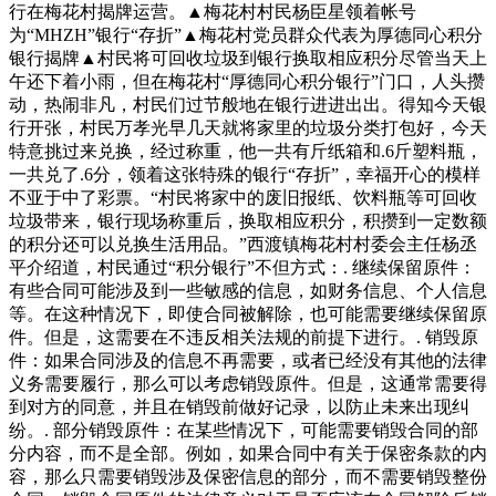
行在梅花村揭牌运营。▲梅花村村民杨臣星领着帐号
为“MHZH”银行“存折”▲梅花村党员群众代表为厚德同心积分
银行揭牌▲村民将可回收垃圾到银行换取相应积分尽管当天上
午还下着小雨，但在梅花村“厚德同心积分银行”门口，人头攒
动，热闹非凡，村民们过节般地在银行进进出出。得知今天银
行开张，村民万孝光早几天就将家里的垃圾分类打包好，今天
特意挑过来兑换，经过称重，他一共有斤纸箱和.6斤塑料瓶，
一共兑了.6分，领着这张特殊的银行“存折”，幸福开心的模样
不亚于中了彩票。“村民将家中的废旧报纸、饮料瓶等可回收
垃圾带来，银行现场称重后，换取相应积分，积攒到一定数额
的积分还可以兑换生活用品。”西渡镇梅花村村委会主任杨丞
平介绍道，村民通过“积分银行”不但方式：. 继续保留原件：
有些合同可能涉及到一些敏感的信息，如财务信息、个人信息
等。在这种情况下，即使合同被解除，也可能需要继续保留原
件。但是，这需要在不违反相关法规的前提下进行。. 销毁原
件：如果合同涉及的信息不再需要，或者已经没有其他的法律
义务需要履行，那么可以考虑销毁原件。但是，这通常需要得
到对方的同意，并且在销毁前做好记录，以防止未来出现纠
纷。. 部分销毁原件：在某些情况下，可能需要销毁合同的部
分内容，而不是全部。例如，如果合同中有关于保密条款的内
容，那么只需要销毁涉及保密信息的部分，而不需要销毁整份