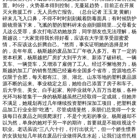
置。时6分，火势基本得到控制，无蔓延趋势，目前正在开展
灭火救援工作，无人员伤亡报告。（总台记者 王玉龙 黄鹂）
碎末儿飞入口鼻，不得不时时刻刻戴着防毒面具；有时候防护
眼镜滑落下来，飞溅的塑的塑料碎末会崩到眼睛里…父母看女
儿这么受罪，多次打电话劝她放弃，同学朋友也无法理解，杨
斯越说：“大家觉得我长得好看，应该在大学里享受甜蜜爱
情，不应该这么折腾自己。”然而，事实证明她的选择是对
的，去年年底，杨斯越的废品加工厂年收入多万。有了一定的
资本积累，杨斯越把厂房扩大到平方米、新添了破碎机、一辆
叉车、一辆货车，又增添了雇佣了工人。经过不懈地努力，杨
斯越的加工厂的销售范围已经遍布全国多个省市，货源地也不
仅限于合肥，每天都有江、浙、湖北、山东等地的塑料废品源
源不断的运来。事业稳定之后，她给自己添置了房子和车子。
后大学生、美女、白手起家、刚毕业就年入百万当老板，各种
光环与标签集于一身的杨斯越虽然已经取得一定成就，但她并
不满足，她规划再过几年继续投资塑料深加工项目，把塑料废
品加工行业全部“吃透”。尽管成绩斐然，亲朋们总觉得一个女
孩每日在废品之间摸爬滚打，不是个光彩的事业。杨斯越却不
以为然，单身的她对于另一半的期许，首要就是不能歧视这个
职业。老话虽说“三八六十行，行行出状元”，但一个娇生惯养
的女孩短短几年就在废品行业做得风生水起，让我们这些扎根